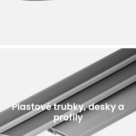
Plastové trubky, desky a
profily