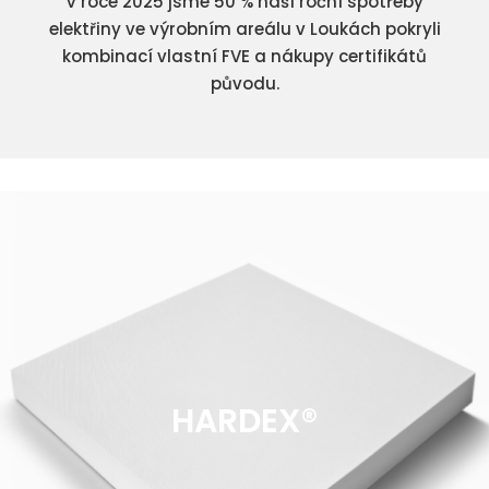
V roce 2025 jsme 50 % naší roční spotřeby
elektřiny ve výrobním areálu v Loukách pokryli
kombinací vlastní FVE a nákupy certifikátů
původu.
HARDEX®