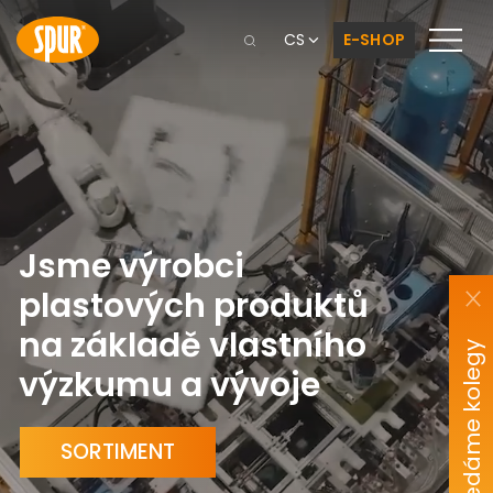
CS
E-SHOP
J
s
m
e
v
ý
r
o
b
c
i
p
l
a
s
t
o
v
ý
c
h
p
r
o
d
u
k
t
ů
n
a
z
á
k
l
a
d
ě
v
l
a
s
t
n
í
h
o
Hledáme kolegy
v
ý
z
k
u
m
u
a
v
ý
v
o
j
e
SORTIMENT