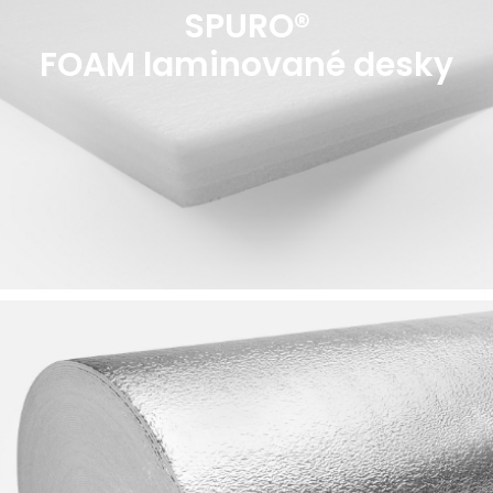
SPURO®
FOAM laminované desky