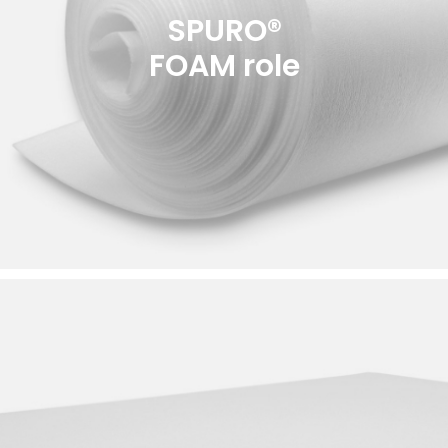
SPURO®
FOAM role