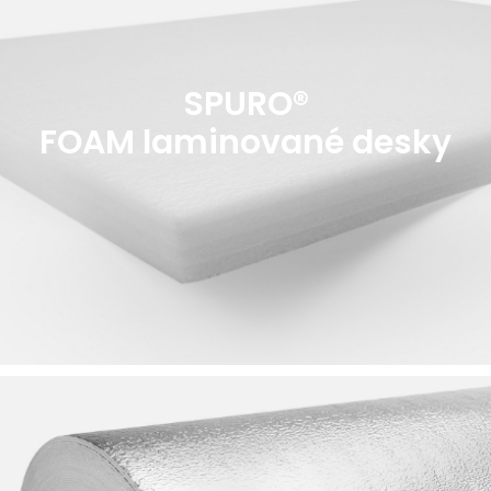
SPURO®
FOAM laminované desky