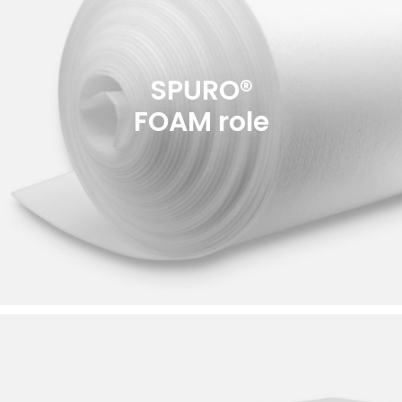
SPURO®
FOAM role