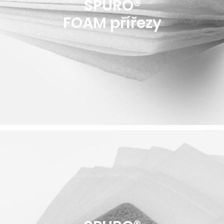
SPURO®
FOAM přířezy