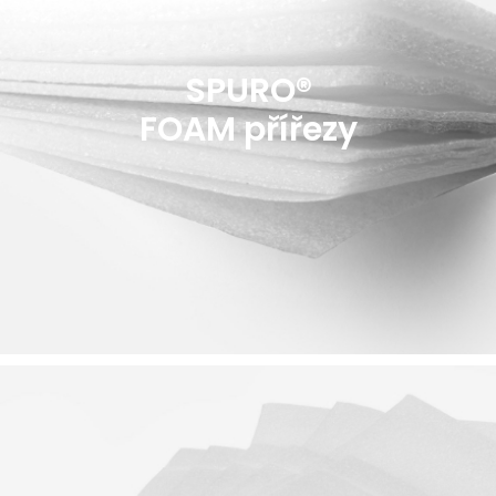
SPURO®
FOAM přířezy