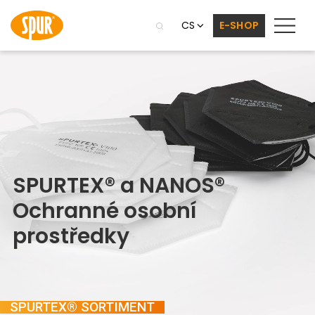
CS
E-SHOP
S
P
U
R
T
E
X
®
a
N
A
N
O
S
®
O
c
h
r
a
n
n
é
o
s
o
b
n
í
p
r
o
s
t
ř
e
d
k
y
SPURTEX® SORTIMENT