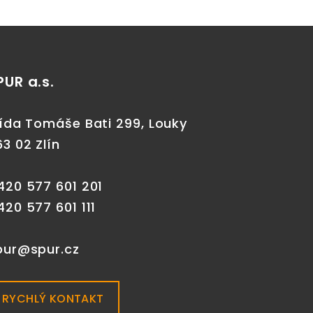
PUR a.s.
řída Tomáše Bati 299, Louky
63 02 Zlín
420 577 601 201
420 577 601 111
pur@spur.cz
RYCHLÝ KONTAKT