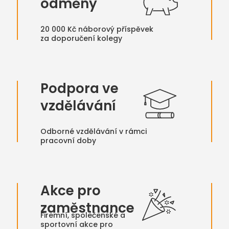
odměny
20 000 Kč náborový příspěvek
za doporučení kolegy
Podpora ve
vzdělávání
Odborné vzdělávání v rámci
pracovní doby
Akce pro
zaměstnance
Firemní, společenské a
sportovní akce pro