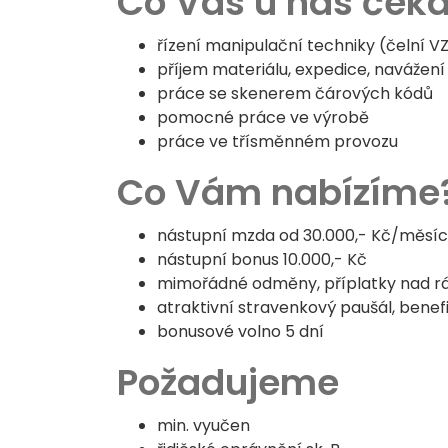
Co Vás u nás ček
řízení manipulační techniky (čelní V
příjem materiálu, expedice, navážen
práce se skenerem čárových kódů
pomocné práce ve výrobě
práce ve třísměnném provozu
Co Vám nabízíme
nástupní mzda od 30.000,- Kč/měsíc
nástupní bonus 10.000,- Kč
mimořádné odměny, příplatky nad 
atraktivní stravenkový paušál, benefi
bonusové volno 5 dní
Požadujeme
min. vyučen