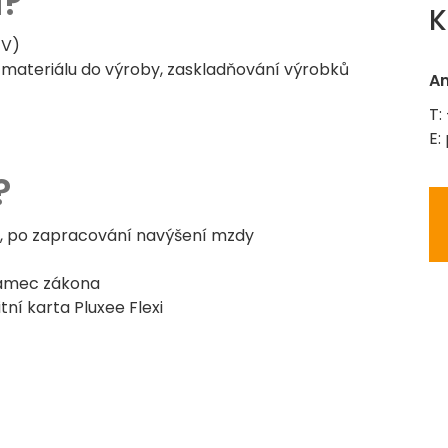
á?
K
ZV)
í materiálu do výroby, zaskladňování výrobků
An
T:
E:
?
, po zapracování navýšení mzdy
rámec zákona
tní karta Pluxee Flexi