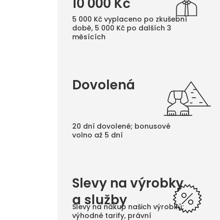
10 000 Kč
5 000 Kč vyplaceno po zkušební
době, 5 000 Kč po dalších 3
měsících
Dovolená
20 dní dovolené; bonusové
volno až 5 dní
Slevy na výrobky
a služby
Slevy na nákup našich výrobků;
výhodné tarify, právní