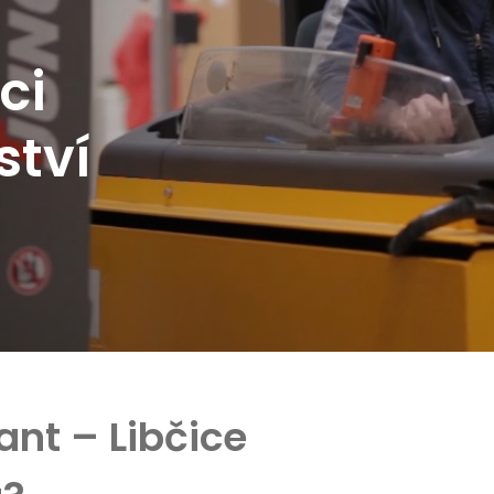
c
i
s
t
v
í
nt – Libčice