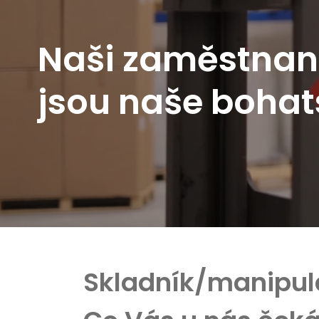
N
a
š
i
z
a
m
ě
s
t
n
a
n
j
s
o
u
n
a
š
e
b
o
h
a
t
Skladník/manipula