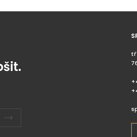
S
t
pšit.
7
+
+
s