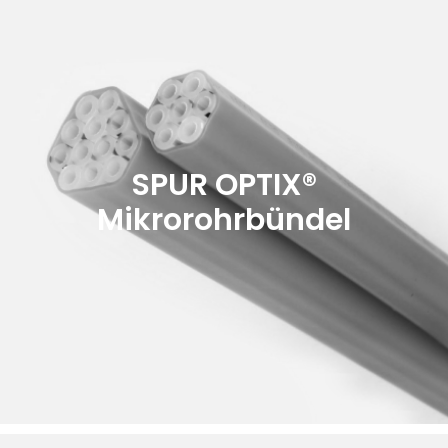
SPUR OPTIX®
Mikrorohrbündel