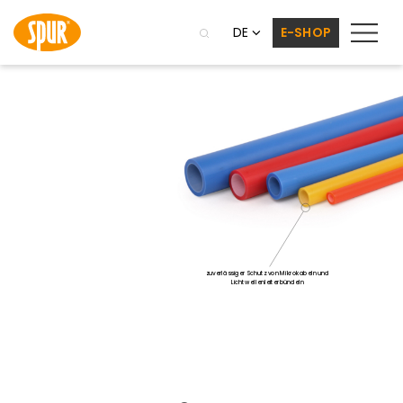
DE
E-SHOP
zuverlässiger Schutz von Mikrokabeln und
Lichtwellenleiterbündeln