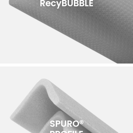
RecyBUBBLE
SPURO®