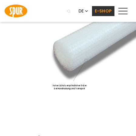
DE
E-SHOP
hoher Schutz empfindlicher Güter
bei Handhabung und Transport